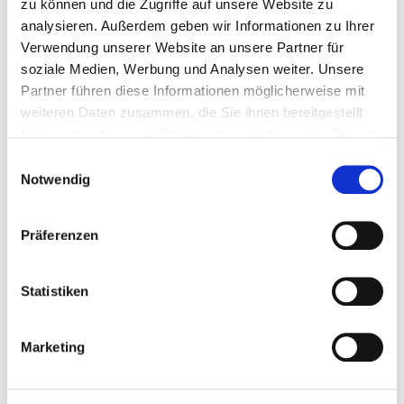
zu können und die Zugriffe auf unsere Website zu
analysieren. Außerdem geben wir Informationen zu Ihrer
Verwendung unserer Website an unsere Partner für
Allgemein
3
soziale Medien, Werbung und Analysen weiter. Unsere
Partner führen diese Informationen möglicherweise mit
weiteren Daten zusammen, die Sie ihnen bereitgestellt
haben oder die sie im Rahmen Ihrer Nutzung der Dienste
Basketball
3
gesammelt haben.
Einwilligungsauswahl
Notwendig
Body & Soul
1
Präferenzen
Statistiken
Boulen
7
Marketing
Cheerleading
8