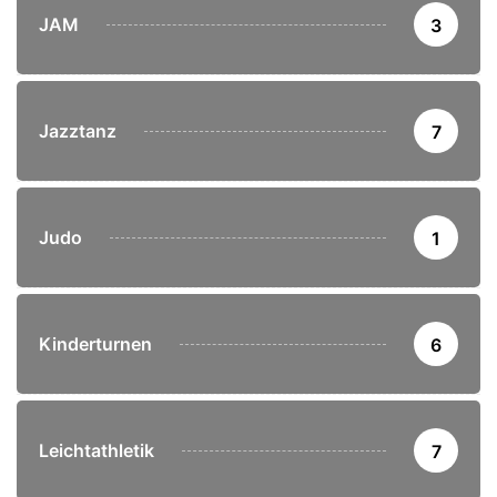
JAM
3
Jazztanz
7
Judo
1
Kinderturnen
6
Leichtathletik
7