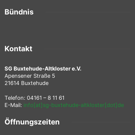
Bündnis
Kontakt
SG Buxtehude-Altkloster e.V.
Apensener Straße 5
21614 Buxtehude
Telefon: 04161 – 8 11 61
E-Mail:
info[at]sg-buxtehude-altkloster[dot]de
Öffnungszeiten