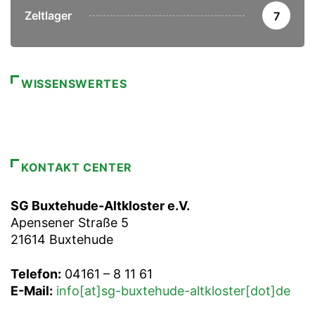
Zeltlager
7
WISSENSWERTES
KONTAKT CENTER
SG Buxtehude-Altkloster e.V.
Apensener Straße 5
21614 Buxtehude
Telefon:
04161 – 8 11 61
E-Mail:
info[at]sg-buxtehude-altkloster[dot]de