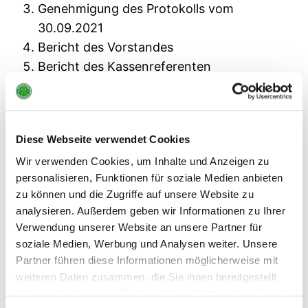
Genehmigung des Protokolls vom
30.09.2021
Bericht des Vorstandes
Bericht des Kassenreferenten
Bericht der Kassenprüfer
Entlastung des Vorstandes
Bericht des Ehrenrates
Diese Webseite verwendet Cookies
Wahlen
Anträge
Wir verwenden Cookies, um Inhalte und Anzeigen zu
personalisieren, Funktionen für soziale Medien anbieten
Verschiedenes
zu können und die Zugriffe auf unsere Website zu
Anträge zur Mitgliederversammlung 2022
analysieren. Außerdem geben wir Informationen zu Ihrer
Verwendung unserer Website an unsere Partner für
müssen bis zum 17.03.2022
bei der Präsidentin
soziale Medien, Werbung und Analysen weiter. Unsere
vorliegen.
Partner führen diese Informationen möglicherweise mit
Es gilt die aktuelle Coronaverordnung des
weiteren Daten zusammen, die Sie ihnen bereitgestellt
Landkreises Stade. Die Veranstaltung wird unter
haben oder die sie im Rahmen Ihrer Nutzung der Dienste