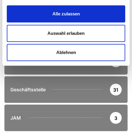
Corona
11
Alle zulassen
Crossminton
1
Auswahl erlauben
Ablehnen
Fußballschule
2
Geschäftsstelle
31
JAM
3