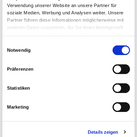
Verwendung unserer Website an unsere Partner für
soziale Medien, Werbung und Analysen weiter. Unsere
Partner führen diese Informationen möglicherweise mit
Basketball
3
weiteren Daten zusammen, die Sie ihnen bereitgestellt
haben oder die sie im Rahmen Ihrer Nutzung der Dienste
gesammelt haben.
Einwilligungsauswahl
Notwendig
Body & Soul
1
Präferenzen
Boulen
7
Statistiken
Marketing
Cheerleading
8
Details zeigen