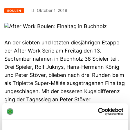
Oktober 1, 2019
BOULEN
An der siebten und letzten diesjährigen Etappe
der After Work Serie am Freitag den 13.
September nahmen in Buchholz 38 Spieler teil.
Drei Spieler, Rolf Juknys, Hans-Hermann König
und Peter Stöver, blieben nach drei Runden beim
als Triplette Super-Mêlée ausgetragenen Finaltag
ungeschlagen. Mit der besseren Kugeldifferenz
ging der Tagessieg an Peter Stöver.
Da die bisher führenden nur einen Sieg
verbuchten (Harry), bzw. nicht anwesend waren
(Michaela), teilen sich gleich vier Spieler mit 12