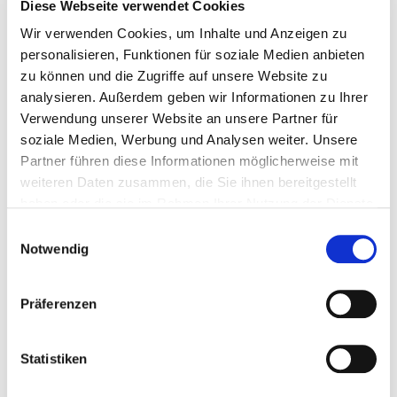
Diese Webseite verwendet Cookies
Punkten in der Gesamtwertung den ersten Platz.
Wir verwenden Cookies, um Inhalte und Anzeigen zu
Gewertet werden die besten fünf der möglichen
personalisieren, Funktionen für soziale Medien anbieten
sieben Ergebnisse. Auch der fünfte Platz (11
zu können und die Zugriffe auf unsere Website zu
Punkte) ist vierfach besetzt.
analysieren. Außerdem geben wir Informationen zu Ihrer
Verwendung unserer Website an unsere Partner für
Insgesamt nahmen 105 Spieler an der Spielserie
soziale Medien, Werbung und Analysen weiter. Unsere
teil, was eine geringe Zunahme gegenüber dem
Partner führen diese Informationen möglicherweise mit
Vorjahr (97) ist. Allerdings hat sich die Zahl der
weiteren Daten zusammen, die Sie ihnen bereitgestellt
Einzelteilnahmen mit 322 gegenüber dem Vorjahr
haben oder die sie im Rahmen Ihrer Nutzung der Dienste
(343) verringert, vielleicht war dies dem nicht
gesammelt haben.
Einwilligungsauswahl
immer ganz so schönen Wetter geschuldet.
Notwendig
Herzlichen Dank für die schönen Spiele, die rege
Präferenzen
Teilnahme und Glückwunsch an alle Gewinner!
Tabelle öffnen
Statistiken