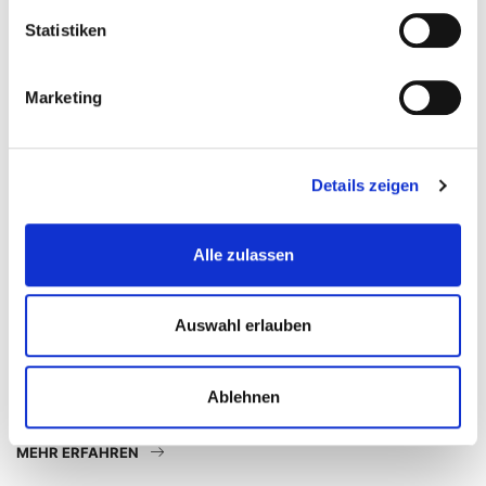
Statistiken
Marketing
Details zeigen
Alle zulassen
CHEERLEADING
Tag der Vereine 2017
Auswahl erlauben
September 17, 2017
Am 16.09.2017 nahmen wir am 1. Tag der Vereine
Ablehnen
in Altkloster teil.
MEHR ERFAHREN