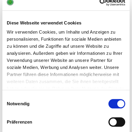
Diese Webseite verwendet Cookies
Wir verwenden Cookies, um Inhalte und Anzeigen zu
personalisieren, Funktionen für soziale Medien anbieten
CHEERLEADING
zu können und die Zugriffe auf unsere Website zu
1. Herren Volleyball 2017
analysieren. Außerdem geben wir Informationen zu Ihrer
Verwendung unserer Website an unsere Partner für
Oktober 18, 2017
soziale Medien, Werbung und Analysen weiter. Unsere
2017 haben die Dragons Cheerleader die 1.
Partner führen diese Informationen möglicherweise mit
Herren des TSV Buxtehude-Altkloster bei einigen
weiteren Daten zusammen, die Sie ihnen bereitgestellt
ihrer Heimspiele begleitet und angefeuert.
haben oder die sie im Rahmen Ihrer Nutzung der Dienste
gesammelt haben.
Einwilligungsauswahl
MEHR ERFAHREN
Notwendig
Präferenzen