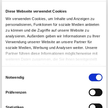
Diese Webseite verwendet Cookies
Wir verwenden Cookies, um Inhalte und Anzeigen zu
STEPPTANZ
personalisieren, Funktionen für soziale Medien anbieten
Stepp Anfängerkurs im Januar
zu können und die Zugriffe auf unsere Website zu
analysieren. Außerdem geben wir Informationen zu Ihrer
2025: Jetzt anmelden!
Verwendung unserer Website an unsere Partner für
Dezember 14, 2024
soziale Medien, Werbung und Analysen weiter. Unsere
Partner führen diese Informationen möglicherweise mit
Wer Lust hat kann gern vorbei kommen. Vorher
weiteren Daten zusammen, die Sie ihnen bereitgestellt
bitte in der Geschäftsstelle Bescheid geben.
haben oder die sie im Rahmen Ihrer Nutzung der Dienste
MEHR ERFAHREN
gesammelt haben.
Einwilligungsauswahl
Notwendig
Präferenzen
GESCHÄFTSSTELLE
Laterne Laufen – SAMSTAG
Statistiken