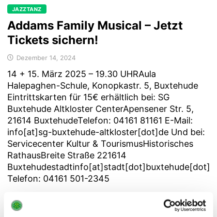
JAZZTANZ
Addams Family Musical – Jetzt
Tickets sichern!
Dezember 14, 2024
14 + 15. März 2025 – 19.30 UHRAula
Halepaghen-Schule, Konopkastr. 5, Buxtehude
Eintrittskarten für 15€ erhältlich bei: SG
Buxtehude Altkloster CenterApensener Str. 5,
21614 BuxtehudeTelefon: 04161 81161 E-Mail:
info[at]sg-buxtehude-altkloster[dot]de Und bei:
Servicecenter Kultur & TourismusHistorisches
RathausBreite Straße 221614
Buxtehudestadtinfo[at]stadt[dot]buxtehude[dot]d
Telefon: 04161 501-2345
MEHR ERFAHREN