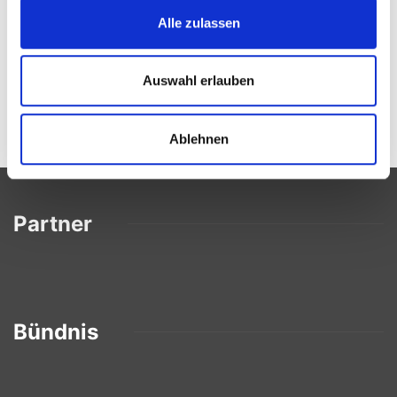
Schwimmschule
Alle zulassen
Der SG-Buxtehude Altkloster bietet
Auswahl erlauben
Schwimmvorbereitungkurse für Kinder zwischen
3 und 5 Jahren, sowie Seepferdchenkurse für
Kinder ab 5 Jahren an. Wir freuen uns auf euch!
Ablehnen
Partner
Bündnis