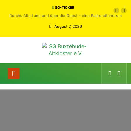
SG-TICKER
Durchs Alte Land und über die Geest – eine Radrundfahrt um
Buxtehude
August 7, 2026