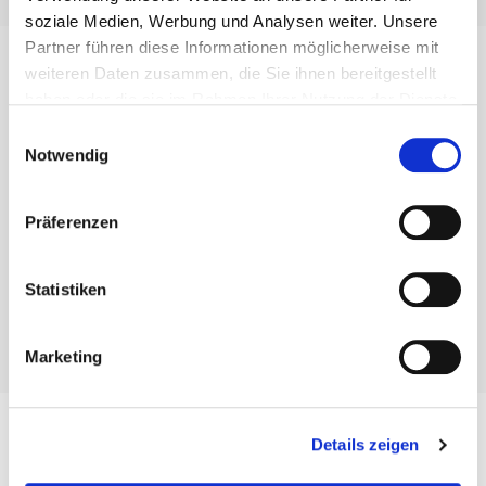
soziale Medien, Werbung und Analysen weiter. Unsere
Partner führen diese Informationen möglicherweise mit
weiteren Daten zusammen, die Sie ihnen bereitgestellt
Achtung!
haben oder die sie im Rahmen Ihrer Nutzung der Dienste
gesammelt haben.
Einwilligungsauswahl
Das Lehrschwimmbecken ist bis auf weiteres gesperrt!
Notwendig
Präferenzen
Wann
Statistiken
Aktuell laufen alle Schwimmkurse!
Marketing
Details zeigen