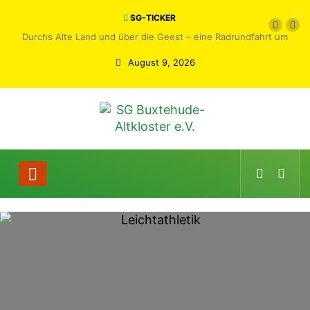
SG-TICKER
Durchs Alte Land und über die Geest – eine Radrundfahrt um
Buxtehude
August 9, 2026