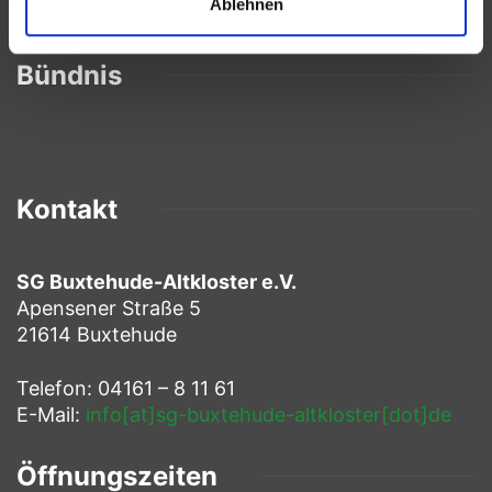
Ablehnen
Bündnis
Kontakt
SG Buxtehude-Altkloster e.V.
Apensener Straße 5
21614 Buxtehude
Telefon: 04161 – 8 11 61
E-Mail:
info[at]sg-buxtehude-altkloster[dot]de
Öffnungszeiten