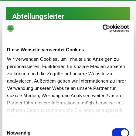
Abteilungsleiter
Harald Born
Telefon:
04164 – 9092440
Diese Webseite verwendet Cookies
Maria Fritzsche
Wir verwenden Cookies, um Inhalte und Anzeigen zu
Telefon:
04164 – 899600
personalisieren, Funktionen für soziale Medien anbieten
zu können und die Zugriffe auf unsere Website zu
Barbara Reed
analysieren. Außerdem geben wir Informationen zu Ihrer
Telefon:
04141 – 7889019
Verwendung unserer Website an unsere Partner für
soziale Medien, Werbung und Analysen weiter. Unsere
Partner führen diese Informationen möglicherweise mit
Ingrid Löffler
weiteren Daten zusammen, die Sie ihnen bereitgestellt
Telefon:
04161 – 82110
haben oder die sie im Rahmen Ihrer Nutzung der Dienste
gesammelt haben.
Einwilligungsauswahl
Notwendig