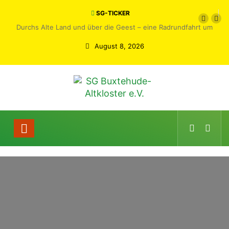
SG-TICKER
Durchs Alte Land und über die Geest – eine Radrundfahrt um
Buxtehude
August 8, 2026