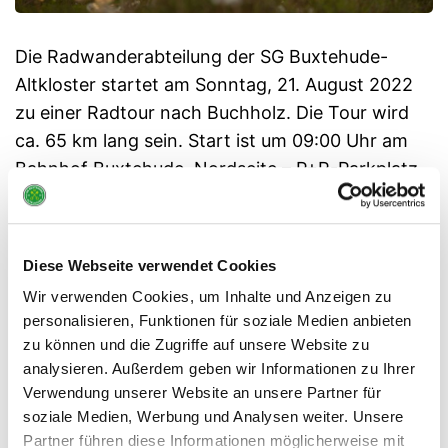
Die Radwanderabteilung der SG Buxtehude-
Altkloster startet am Sonntag, 21. August 2022
zu einer Radtour nach Buchholz. Die Tour wird
ca. 65 km lang sein. Start ist um 09:00 Uhr am
Bahnhof Buxtehude, Nordseite – P+R-Parkplatz.
Für Mittags ist ein Picknick vorgesehen (jeder
sorgt für sich selbst) und zum Kaffee kehren wir
dann ein. Über eine rege Beteiligung würden wir
Diese Webseite verwendet Cookies
uns freuen.
Wir verwenden Cookies, um Inhalte und Anzeigen zu
Info:
Hauke Sumfleth, Tel. mobil: 0152 56 890
personalisieren, Funktionen für soziale Medien anbieten
zu können und die Zugriffe auf unsere Website zu
608
analysieren. Außerdem geben wir Informationen zu Ihrer
Für eine größere – routingfähige Darstellung auf
Verwendung unserer Website an unsere Partner für
die Routen-Nr. klicken:
soziale Medien, Werbung und Analysen weiter. Unsere
Partner führen diese Informationen möglicherweise mit
https://www.bikemap.net/de/r/9208941/