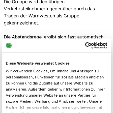
Die Gruppe wird den übrigen
Verkehrsteilnehmern gegenüber durch das
Tragen der Warnwesten als Gruppe
gekennzeichnet.
Die Abstandsregel ergibt sich fast automatisch
(ein Fahrrad ist ca. 2 Meter lang – wir fahren
möglichst hinter- und nicht nebeneinander), bei
Pausen werden wir keinen Auflauf bilden.
Diese Webseite verwendet Cookies
Verpflegung bringt sowieso jeder Teilnehmer
Wir verwenden Cookies, um Inhalte und Anzeigen zu
selbst mit. Es werden nur Teilnehmer zugelassen,
personalisieren, Funktionen für soziale Medien anbieten
die vorsorglich einen Mund-Nasen-Schutz parat
zu können und die Zugriffe auf unsere Website zu
haben (Verletzung / Reparatur am Fahrrad).
analysieren. Außerdem geben wir Informationen zu Ihrer
Hinweise auf die zusätzlichen Hygiene-Regeln
Verwendung unserer Website an unsere Partner für
werden schon bei der Ankündigung der Radtour
soziale Medien, Werbung und Analysen weiter. Unsere
auf der Homepage der SG angeführt.
Partner führen diese Informationen möglicherweise mit