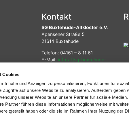
Kontakt
R
SG Buxtehude-Altkloster e.V.
Apensener Straße 5
21614 Buxtehude
Telefon: 04161 – 8 11 61
E-Mail:
info[at]sg-buxtehude-
altkloster[dot]de
t Cookies
Öffnungszeiten
 Inhalte und Anzeigen zu personalisieren, Funktionen für sozia
Montag: 9.00 – 12.00 Uhr
e Zugriffe auf unsere Website zu analysieren. Außerdem geben w
Dienstag: 10.00 – 13.00 Uhr
rwendung unserer Website an unsere Partner für soziale Medien
Mittwoch: 9.00 – 12.00 Uhr
re Partner führen diese Informationen möglicherweise mit weite
Freitag: 14.00 – 16.00 Uhr
ereitgestellt haben oder die sie im Rahmen Ihrer Nutzung der D