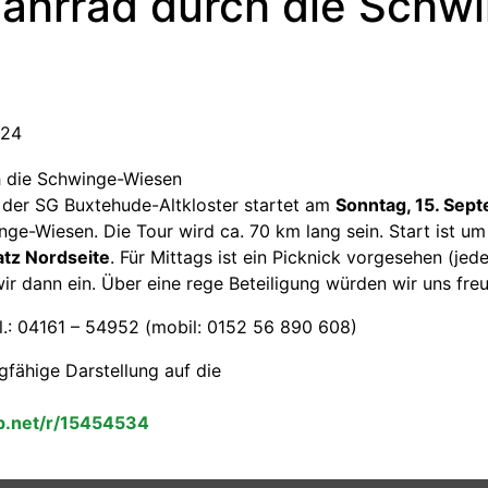
ahrrad durch die Schw
024
der SG Buxtehude-Altkloster startet am
Sonntag, 15. Sep
ge-Wiesen. Die Tour wird ca. 70 km lang sein. Start ist u
tz Nordseite
. Für Mittags ist ein Picknick vorgesehen (jede
r dann ein. Über eine rege Beteiligung würden wir uns freu
.: 04161 – 54952 (mobil: 0152 56 890 608)
gfähige Darstellung auf die
p.net/r/15454534