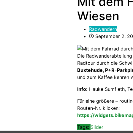
Mit dem F
Wiesen
Radwandern
September 2, 2
Die Radwanderabteilung 
Radtour durch die Schwin
Buxtehude, P+R-Parkpla
und zum Kaffee kehren wi
Info:
Hauke Sumfleth, Tel
Für eine größere – routin
Routen-Nr. klicken:
https://widgets.bikema
Tags:
Slider