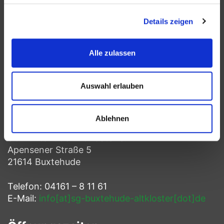
Details zeigen
Bündnis
Alle zulassen
Auswahl erlauben
Kontakt
Ablehnen
SG Buxtehude-Altkloster e.V.
Apensener Straße 5
21614 Buxtehude
Telefon: 04161 – 8 11 61
E-Mail:
info[at]sg-buxtehude-altkloster[dot]de