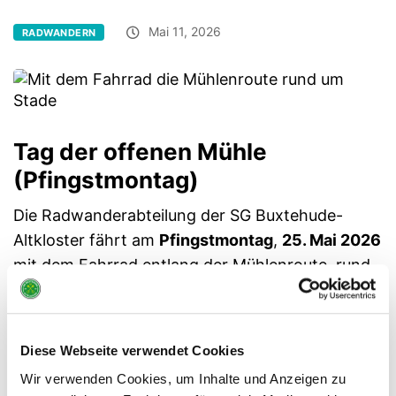
Mai 11, 2026
RADWANDERN
Tag der offenen Mühle
(Pfingstmontag)
Die Radwanderabteilung der SG Buxtehude-
Altkloster fährt am
Pfingstmontag
,
25. Mai 2026
mit dem Fahrrad entlang der Mühlenroute rund
um Stade. Die Tour wird ca. 65 km lang sein und
beginnt mit der S-Bahn nach Stade. Start ist um
08:30 Uhr am Bahnhof Buxtehude, Gleis 1
. Für
Diese Webseite verwendet Cookies
Mittags ist ein Picknick vorgesehen (jeder sorgt
Wir verwenden Cookies, um Inhalte und Anzeigen zu
für sich selbst) und zum Kaffee kehren wir dann