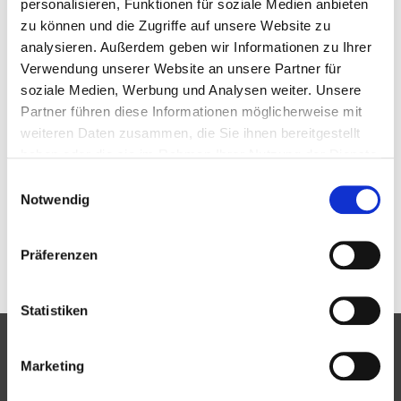
personalisieren, Funktionen für soziale Medien anbieten
ein. Über eine rege Beteiligung würden wir uns
zu können und die Zugriffe auf unsere Website zu
freuen.
analysieren. Außerdem geben wir Informationen zu Ihrer
Verwendung unserer Website an unsere Partner für
Info: Hauke Sumfleth, Tel.: 04161 – 54952 (mobil:
soziale Medien, Werbung und Analysen weiter. Unsere
0152 56 890 608)
Partner führen diese Informationen möglicherweise mit
weiteren Daten zusammen, die Sie ihnen bereitgestellt
Für eine größere – routingfähige Darstellung auf
haben oder die sie im Rahmen Ihrer Nutzung der Dienste
die Routen-Nr. klicken:
gesammelt haben.
Einwilligungsauswahl
https://www.bikemap.net/de/r/2624814/widget/
Notwendig
Tags:
Slider
Teaser1
Präferenzen
Statistiken
Partner
Marketing