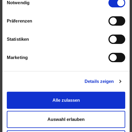
Notwendig
Präferenzen
Bündnis
Statistiken
Marketing
Kontakt
Details zeigen
SG Buxtehude-Altkloster e.V.
Apensener Straße 5
Alle zulassen
21614 Buxtehude
Telefon: 04161 – 8 11 61
Auswahl erlauben
E-Mail:
info[at]sg-buxtehude-altkloster[dot]de