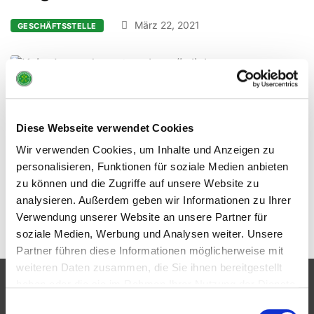
März 22, 2021
GESCHÄFTSSTELLE
Ab
Samstag (17.04.2021)
ist
leider kein Jugendsport mehr möglich. Es ist nur
Diese Webseite verwendet Cookies
noch erlaubt mit zwei Personen Sport zu
Wir verwenden Cookies, um Inhalte und Anzeigen zu
machen. Vielen Dank für Euer Verständnis!
personalisieren, Funktionen für soziale Medien anbieten
zu können und die Zugriffe auf unsere Website zu
Tags:
Jugendsport
analysieren. Außerdem geben wir Informationen zu Ihrer
Verwendung unserer Website an unsere Partner für
soziale Medien, Werbung und Analysen weiter. Unsere
Partner führen diese Informationen möglicherweise mit
weiteren Daten zusammen, die Sie ihnen bereitgestellt
haben oder die sie im Rahmen Ihrer Nutzung der Dienste
Partner
gesammelt haben.
Einwilligungsauswahl