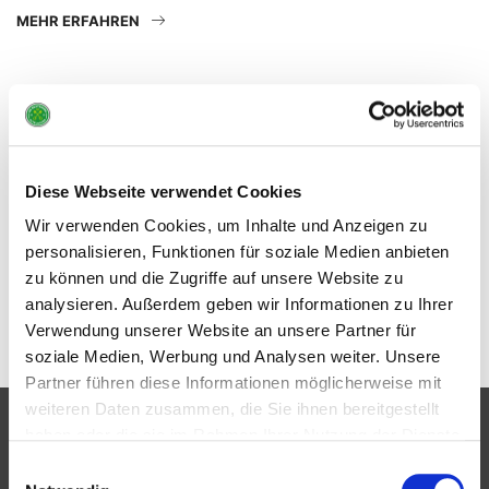
MEHR ERFAHREN
Karate (Anfänger)
MEHR ERFAHREN
Diese Webseite verwendet Cookies
Wir verwenden Cookies, um Inhalte und Anzeigen zu
Karate (8-10 Jahre)
personalisieren, Funktionen für soziale Medien anbieten
MEHR ERFAHREN
zu können und die Zugriffe auf unsere Website zu
analysieren. Außerdem geben wir Informationen zu Ihrer
Verwendung unserer Website an unsere Partner für
soziale Medien, Werbung und Analysen weiter. Unsere
Partner führen diese Informationen möglicherweise mit
weiteren Daten zusammen, die Sie ihnen bereitgestellt
haben oder die sie im Rahmen Ihrer Nutzung der Dienste
Partner
gesammelt haben.
Einwilligungsauswahl