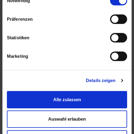
Notwendig
Präferenzen
Bündnis
Statistiken
Marketing
Kontakt
Details zeigen
SG Buxtehude-Altkloster e.V.
Apensener Straße 5
21614 Buxtehude
Alle zulassen
Telefon: 04161 – 8 11 61
Auswahl erlauben
E-Mail:
info[at]sg-buxtehude-altkloster[dot]de