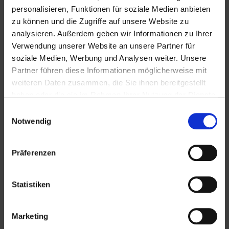
personalisieren, Funktionen für soziale Medien anbieten
zu können und die Zugriffe auf unsere Website zu
analysieren. Außerdem geben wir Informationen zu Ihrer
Verwendung unserer Website an unsere Partner für
Bündnis
soziale Medien, Werbung und Analysen weiter. Unsere
Partner führen diese Informationen möglicherweise mit
weiteren Daten zusammen, die Sie ihnen bereitgestellt
haben oder die sie im Rahmen Ihrer Nutzung der Dienste
gesammelt haben.
Einwilligungsauswahl
Kontakt
Notwendig
Präferenzen
SG Buxtehude-Altkloster e.V.
Apensener Straße 5
21614 Buxtehude
Statistiken
Telefon: 04161 – 8 11 61
E-Mail:
info[at]sg-buxtehude-altkloster[dot]de
Marketing