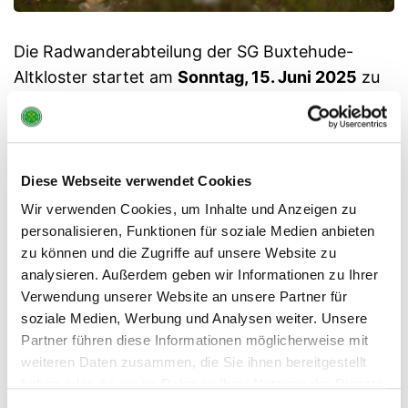
Die Radwanderabteilung der SG Buxtehude-
Altkloster startet am
Sonntag, 15. Juni 2025
zu
einer Radtour rund um Buxtehude. Die Tour wird
ca.
66 km
lang sein. Start ist um
09:00 Uhr am
Bahnhof Buxtehude, Nordseite – P+R-Parkplatz
.
Für Mittags ist ein Picknick vorgesehen (jeder
Diese Webseite verwendet Cookies
sorgt für sich selbst) und zum Kaffee kehren wir
Wir verwenden Cookies, um Inhalte und Anzeigen zu
dann ein. Über eine rege Beteiligung würden wir
personalisieren, Funktionen für soziale Medien anbieten
zu können und die Zugriffe auf unsere Website zu
uns freuen.
analysieren. Außerdem geben wir Informationen zu Ihrer
Info:
Hauke Sumfleth, Tel.: 04161 – 54952 (mobil:
Verwendung unserer Website an unsere Partner für
0152 56 890 608)
soziale Medien, Werbung und Analysen weiter. Unsere
Partner führen diese Informationen möglicherweise mit
Für eine größere – routingfähige Darstellung auf
weiteren Daten zusammen, die Sie ihnen bereitgestellt
die Routen-Nr.
haben oder die sie im Rahmen Ihrer Nutzung der Dienste
klicken:
https://widgets.bikemap.net/r/9306597/
gesammelt haben.