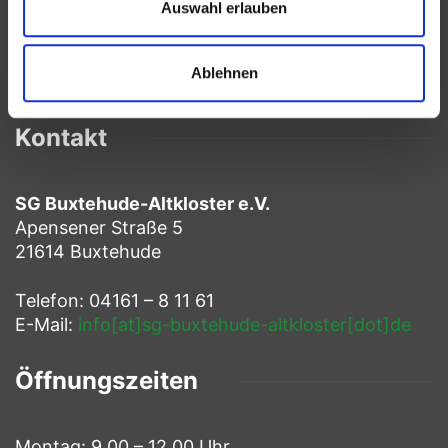
Auswahl erlauben
Ablehnen
Kontakt
SG Buxtehude-Altkloster e.V.
Apensener Straße 5
21614 Buxtehude
Telefon: 04161 – 8 11 61
E-Mail:
info[at]sg-buxtehude-altkloster[dot]de
Öffnungszeiten
Montag: 9.00 – 12.00 Uhr