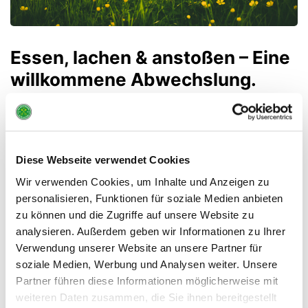
Essen, lachen & anstoßen – Eine
willkommene Abwechslung.
Wir laden euch ganz herzlich zum SG
Buxtehude-Altkloster e. V. Sommerfest ein!
Diese Webseite verwendet Cookies
Beginn:
Samstag, 09.07.2022 ab 14:30 Uhr
Wir verwenden Cookies, um Inhalte und Anzeigen zu
Wo:
Detlef-Milke-Anlage
personalisieren, Funktionen für soziale Medien anbieten
Sonstiges:
Teller, Becher & Besteck bitte
zu können und die Zugriffe auf unsere Website zu
mitbringen
analysieren. Außerdem geben wir Informationen zu Ihrer
Verwendung unserer Website an unsere Partner für
Wir freuen uns auf euch!
soziale Medien, Werbung und Analysen weiter. Unsere
Partner führen diese Informationen möglicherweise mit
weiteren Daten zusammen, die Sie ihnen bereitgestellt