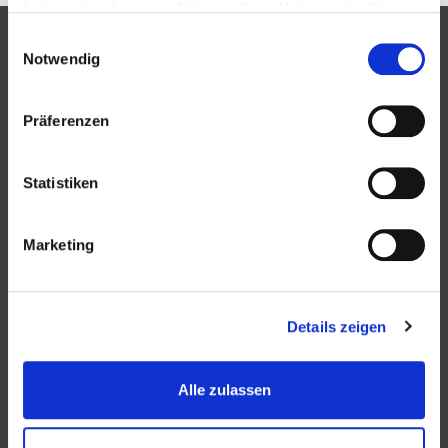
haben oder die sie im Rahmen Ihrer Nutzung der Dienste
gesammelt haben.
Einwilligungsauswahl
Notwendig
Partner
Präferenzen
Statistiken
Marketing
Bündnis
Details zeigen
Alle zulassen